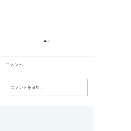
コメント
『カラフル』
コメントを追加…
『あの日、君は何をし
た』