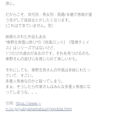
感じ。
だからこそ、世代別・男女別・既婚/未婚で感覚が違
う気がして座談会とかしたくなります。
(これはできていません。笑)
映画化された作品もある
“東野圭吾雪山祭り”の『疾風ロンド』『雪煙チェイ
ス』はシリーズではないけど、
1つだけ共通点があるのです。それを見つけるのも、
東野さんの遊び心を感じられて楽しいかも。
それにしても、東野圭吾さんの作風は多岐にわたっ
ていて、すごい。
多重人格者なのかと疑ってしまう。
まぁ、そうしたら作家さんはみんな多重人格者にな
ってしまうな。。。
引用: 
https://www.j-
n.co.jp/yukiyamamatsuri/gondola.html