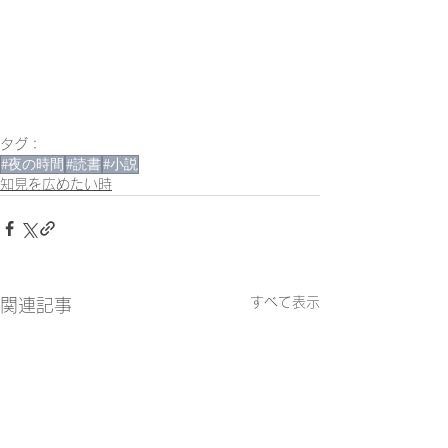
タグ：
#夜の時間
#読書
#小説
知見を広めたい時
すべて表示
関連記事