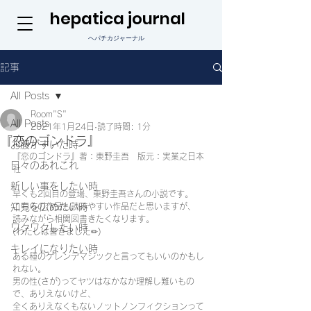
hepatica journal
ヘパチカジャーナル
記事
All Posts
Room"S"
All Posts
2021年1月24日
読了時間: 1分
『恋のゴンドラ』
お腹がすいた時
『恋のゴンドラ』著：東野圭吾　版元：実業之日本
日々のあれこれ
社
新しい事をしたい時
早くも2回目の登場、東野圭吾さんの小説です。
知見を広めたい時
こちらの作品も読みやすい作品だと思いますが、
読みながら相関図書きたくなります。
ワクワクしたい時
(わたしは書きました✏︎)
キレイになりたい時
ある種のゲレンデマジックと言ってもいいのかもし
れない。
男の性(さが)ってヤツはなかなか理解し難いもの
で、ありえないけど、
全くありえなくもないノットノンフィクションって