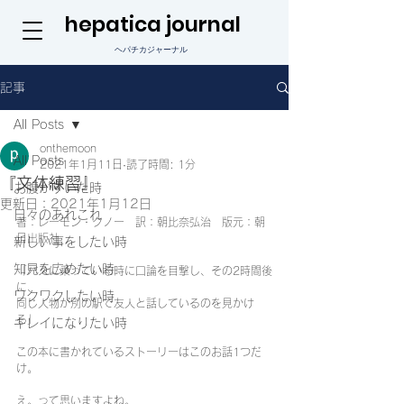
hepatica journal
ヘパチカジャーナル
記事
All Posts
onthemoon
All Posts
2021年1月11日
読了時間: 1分
『文体練習』
お腹がすいた時
更新日：
2021年1月12日
日々のあれこれ
著：レーモン・クノー　訳：朝比奈弘治　版元：朝
日出版社
新しい事をしたい時
知見を広めたい時
「バスに乗っている時に口論を目撃し、その2時間後
に、
ワクワクしたい時
同じ人物が別の駅で友人と話しているのを見かけ
る」
キレイになりたい時
この本に書かれているストーリーはこのお話1つだ
け。
え。って思いますよね。