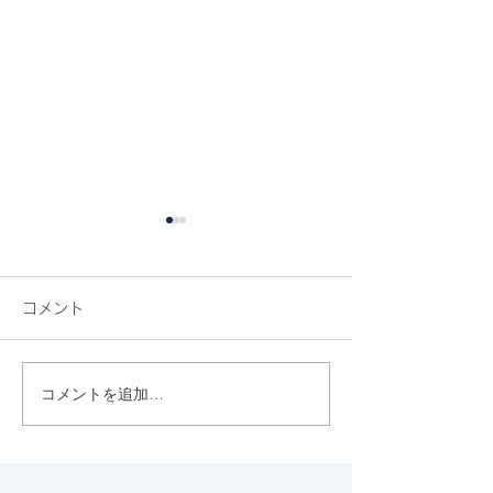
コメント
『カラフル』
コメントを追加…
『あの日、君は何をし
た』