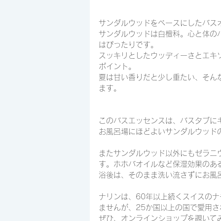
サンダルウッドをベースにしたバス
サンダルウッドは白檀科。心と体の
はぴったりです。
スッキリとしたウッディーさとエキ
ポイント。
夏は甘い香りだと少し重たい、そん
ます。
このバスエッセンスは、バスタブに
お風呂場にほどよいサンダルウッド
またサンダルウッド以外にもゼラニ
す。ホホバオイルなど保湿効果のあ
浴後は、そのまま洗い流さずにお風
ナリンは、60年以上続くスイスの
ませんが、25か国以上の国で愛用
ぜひ、オンラインショップを覗いて