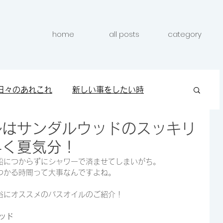
home
all posts
category
日々のあれこれ
新しい事をしたい時
ルはサンダルウッドのスッキリ
クしたい時
キレイになりたい時
早く夏気分！
船につからずにシャワーで済ませてしまいがち。
つかる時間って大事なんですよね。
浴にオススメのバスオイルのご紹介！
ッド