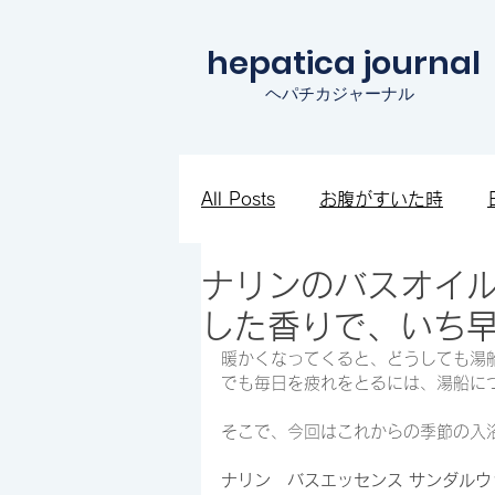
hepatica journal
ヘパチカジャーナル
All Posts
お腹がすいた時
ナリンのバスオイ
知見を広めたい時
ワクワ
した香りで、いち
暖かくなってくると、どうしても湯
でも毎日を疲れをとるには、湯船に
そこで、今回はこれからの季節の入
ナリン　バスエッセンス サンダルウ