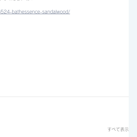
06524-bathessence-sandalwood/
すべて表示