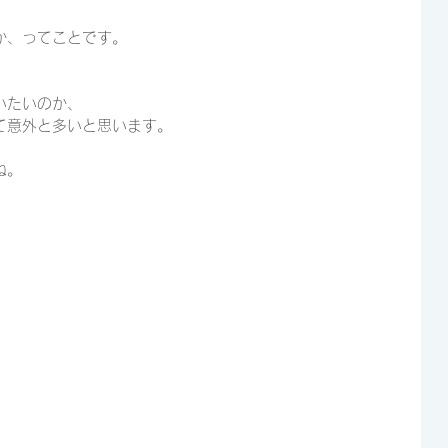
か、ってことです。
いたいのか、
て意外と多いと思います。
ね。
、
。