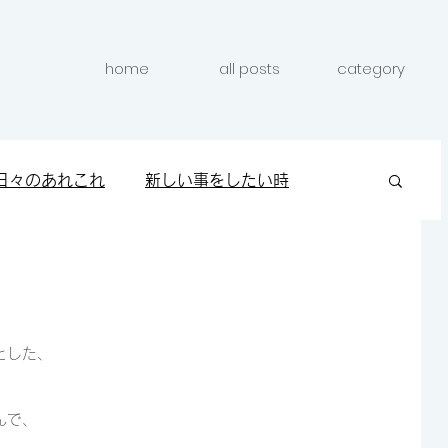
home
all posts
category
日々のあれこれ
新しい事をしたい時
クしたい時
キレイになりたい時
とした、
んで、