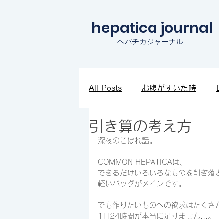
hepatica journal
ヘパチカジャーナル
All Posts
お腹がすいた時
引き算の考え方
知見を広めたい時
ワクワ
深夜のこぼれ話。
COMMON HEPATICAは、
できるだけいろいろなものを削ぎ落
軽いバッグがメインです。
でも作りたいものへの欲求はたくさ
1日24時間が本当に足りません...。