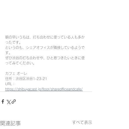
朝の早いうちは、打ち合わせに使っている人も多か
ったです。
というのも、シェアオフィスが隣接しているようで
す。
ぜひ渋谷の打ち合わせや、ひと息つきたいときに使
ってみてください。
カフェ オーレ
住所：渋谷区渋谷1-23-21
URL：
https://shibuyacast.jp/floor/shareofficeandcafe/
すべて表示
関連記事