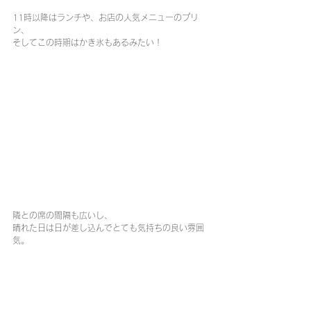
11時以降はランチや、お店の人気メニューのプリ
ン、
そしてこの時期はかき氷もあるみたい！
隣との席の間隔も広いし、
晴れた日は日が差し込んでとても気持ちの良い雰囲
気。