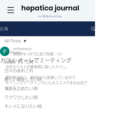
hepatica journal
ヘパチカジャーナル
記事
All Posts
onthemoon
All Posts
2022年1月7日
読了時間: 1分
カフェ オーレでミーティング
お腹がすいた時
渋谷キャストの裏道側に面したカフェ。
日々のあれこれ
開放感があり、朝9時から営業しているので、
新しい事をしたい時
モーニングミーティングにもオススメできるお店で
知見を広めたい時
す。
ワクワクしたい時
キレイになりたい時