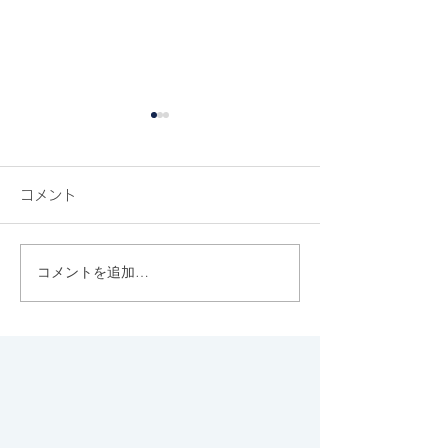
コメント
コメントを追加…
&mealの有機オートミー
代々木八幡のち
ルのクッキーが、 小腹が
上、西参道にひ
空いた時に最適で、噂通
む上質なジェラ
りのおいしさ♡
ト"FLOTO"