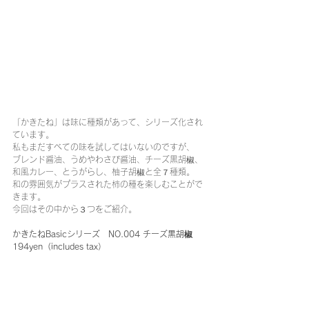
「かきたね」は味に種類があって、シリーズ化され
ています。
私もまだすべての味を試してはいないのですが、
ブレンド醤油、うめやわさび醤油、チーズ黒胡椒、
和風カレー、とうがらし、柚子胡椒と全７種類。
和の雰囲気がプラスされた柿の種を楽しむことがで
きます。
今回はその中から３つをご紹介。
かきたねBasicシリーズ　NO.004 チーズ黒胡椒　
194yen（includes tax）