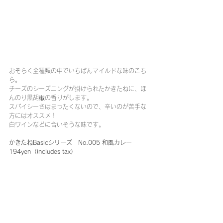
おそらく全種類の中でいちばんマイルドな味のこち
ら。
チーズのシーズニングが掛けられたかきたねに、ほ
んのり黒胡椒の香りがします。
スパイシーさはまったくないので、辛いのが苦手な
方にはオススメ！
白ワインなどに合いそうな味です。
かきたねBasicシリーズ　No.005 和風カレー 
194yen（includes tax）