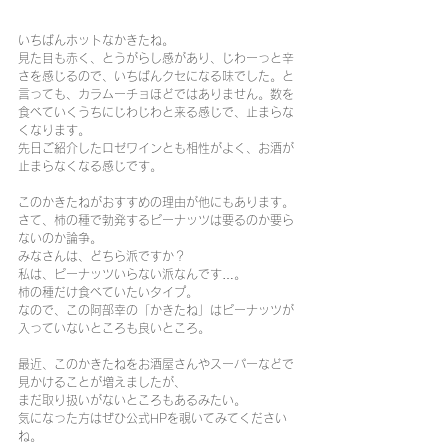
いちばんホットなかきたね。
見た目も赤く、とうがらし感があり、じわーっと辛
さを感じるので、いちばんクセになる味でした。と
言っても、カラムーチョほどではありません。数を
食べていくうちにじわじわと来る感じで、止まらな
くなります。
先日ご紹介したロゼワインとも相性がよく、お酒が
止まらなくなる感じです。
このかきたねがおすすめの理由が他にもあります。
さて、柿の種で勃発するピーナッツは要るのか要ら
ないのか論争。
みなさんは、どちら派ですか？
私は、ピーナッツいらない派なんです…。
柿の種だけ食べていたいタイプ。
なので、この阿部幸の「かきたね」はピーナッツが
入っていないところも良いところ。
最近、このかきたねをお酒屋さんやスーパーなどで
見かけることが増えましたが、
まだ取り扱いがないところもあるみたい。
気になった方はぜひ公式HPを覗いてみてください
ね。