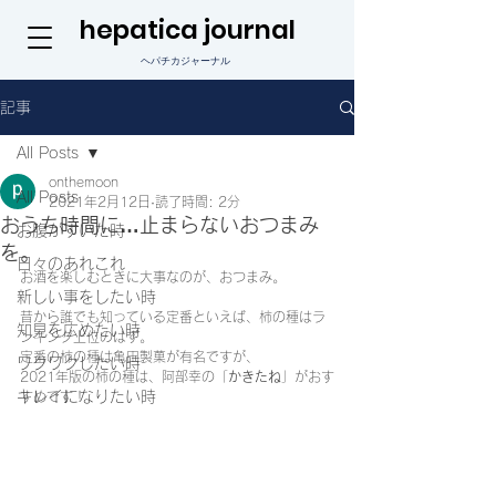
hepatica journal
ヘパチカジャーナル
記事
All Posts
onthemoon
All Posts
2021年2月12日
読了時間: 2分
おうち時間に…止まらないおつまみ
お腹がすいた時
を。
日々のあれこれ
お酒を楽しむときに大事なのが、おつまみ。
新しい事をしたい時
昔から誰でも知っている定番といえば、柿の種はラ
知見を広めたい時
ンキング上位のはず。
定番の柿の種は亀田製菓が有名ですが、
ワクワクしたい時
2021年版の柿の種は、阿部幸の「
かきたね
」がおす
キレイになりたい時
すめです！