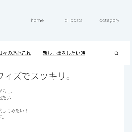
home
all posts
category
日々のあれこれ
新しい事をしたい時
フィズでスッキリ。
クしたい時
キレイになりたい時
がらも、
出たい！
試してみたい！
す。