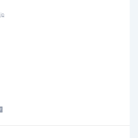
.jp
ク