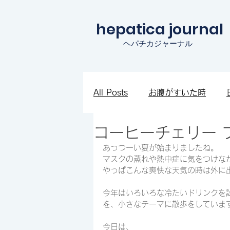
hepatica journal
ヘパチカジャーナル
All Posts
お腹がすいた時
コーヒーチェリー 
知見を広めたい時
ワクワ
あっつーい夏が始まりましたね。
マスクの蒸れや熱中症に気をつけな
やっぱこんな爽快な天気の時は外に
今年はいろいろな冷たいドリンクを
を、小さなテーマに散歩をしていま
今日は、