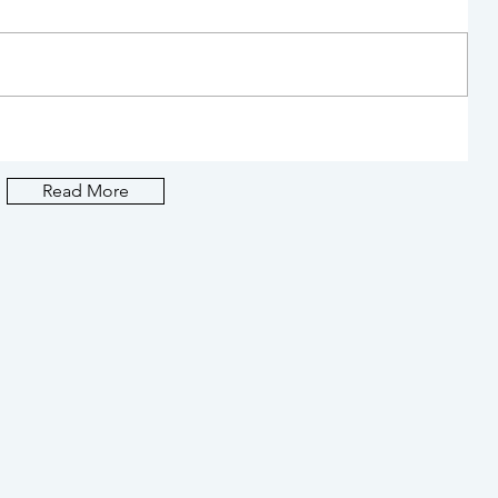
代官山のカフェ&バーSputnikでゆ
Read More
っくりタイム。