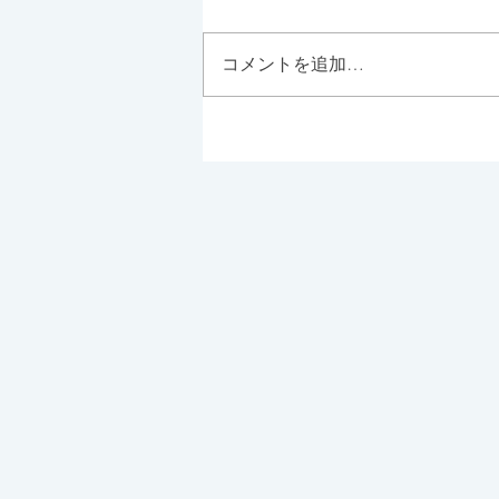
コメントを追加…
天気の良い休日は、Parklet
Bakeryが◎