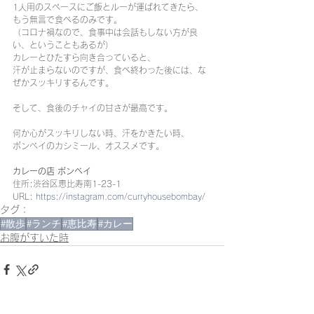
1人用のスペースにご飯とルーが運ばれてきたら、
もう無言で食べるのみです。
（コロナ禍なので、食事中は会話もしない方が良
い、ということもあるが）
カレーとひたすら向き合っていると、
汗が止まらないのですが、食べ終わった後には、な
ぜかスッキリするんです。
そして、食後のチャイの甘さが最高です。
何か心がスッキリしない時、汗をかきたい時、
ボンベイのカシミール、オススメです。
カレーの店 ボンベイ
住所:渋谷区恵比寿南1-23-1
URL:
 https://instagram.com/curryhousebombay
/
タグ：
#散歩
#ランチ
#恵比寿
#カレー
お腹がすいた時