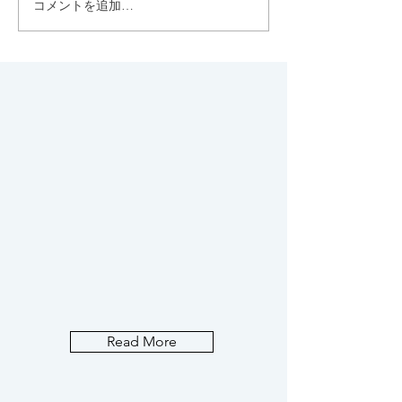
コメントを追加…
&mealの有機オートミー
代々木八幡のち
ルのクッキーが、 小腹が
上、西参道にひ
空いた時に最適で、噂通
む上質なジェラ
りのおいしさ♡
ト"FLOTO"
Read More