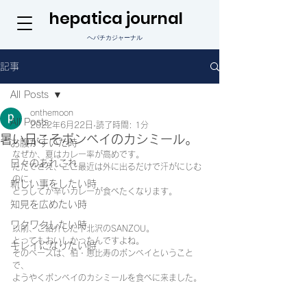
hepatica journal
ヘパチカジャーナル
記事
All Posts
onthemoon
All Posts
2022年6月22日
読了時間: 1分
暑い日こそボンベイのカシミール。
お腹がすいた時
なぜか、夏はカレー率が高めです。
日々のあれこれ
ただでさえ、ここ最近は外に出るだけで汗がにじむ
のに、
新しい事をしたい時
どうしてか辛いカレーが食べたくなります。
知見を広めたい時
ワクワクしたい時
以前、ご紹介した下北沢のSANZOU。
とってもおいしかったんですよね。
キレイになりたい時
そのベースは、柏・恵比寿のボンベイということ
で、
ようやくボンベイのカシミールを食べに来ました。