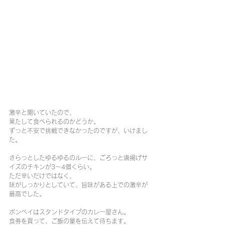
激辛と聞いていたので、
果たして食べられるのかどうか。
ずっと不安で挑戦できなかったのですが、いけまし
た。
さらっとしたゆるゆるのルーに、ごろっと唐揚げサ
イズのチキンが3〜4個くらい。
ただ辛いだけではなく、
味がしっかりとしていて、旨味がある上での激辛が
最高でした。
ボンベイはスタンドタイプのカレー屋さん。
食券を買って、ご飯の量を伝えて待ちます。