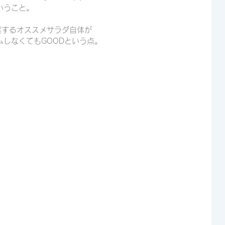
いうこと。
が提案するオススメサラダ自体が
しなくてもGOODという点。