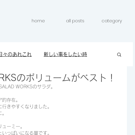
home
all posts
category
日々のあれこれ
新しい事をしたい時
 WORKSのボリュームがベスト！
クしたい時
キレイになりたい時
ALAD WORKSのサラダ。
ア的存在。
に行きやすくなりました。
に。
リューミー。
といっぱいになる量です。