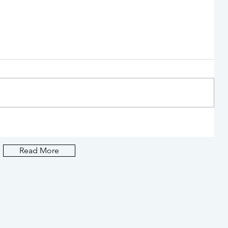
&mealの有機オートミールのクッ
Read More
キーが、 小腹が空いた時に最適
で、噂通りのおいしさ♡