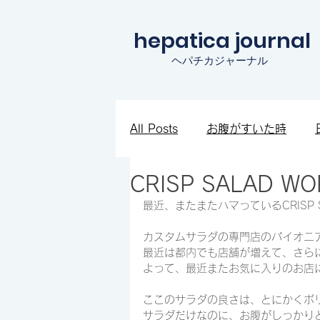
hepatica journal
ヘパチカジャーナル
All Posts
お腹がすいた時
CRISP SALAD
知見を広めたい時
ワクワ
最近、またまたハマっているCRISP S
カスタムサラダの専門店のパイオニ
最近は都内でも店舗が増えて、さら
よって、最近またお気に入りのお店
ここのサラダの良さは、とにかくボ
サラダだけなのに、お腹がしっかり