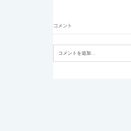
コメント
コメントを追加…
天気の良い休日は、Parklet
Bakeryが◎