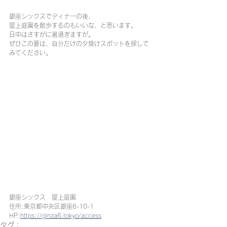
銀座シックスでディナーの後、
屋上庭園を散歩するのもいいな、と思います。
日中はさすがに暑過ぎますが。
ぜひこの夏は、自分だけの夕焼けスポットを探して
みてください。
銀座シックス　屋上庭園
住所:東京都中央区銀座6-10-1
HP:
https://ginza6.tokyo/access
タグ：