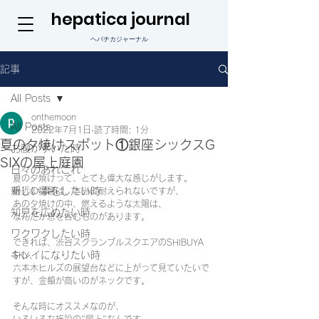
hepatica journal
ヘパチカジャーナル
記事
All Posts
onthemoon
All Posts
2022年7月1日
読了時間: 1分
夏の夕焼けスポット①銀座シックスG
お腹がすいた時
SIXの屋上庭園
日々のあれこれ
夏の夕焼けって、とても偉大な感じがします。
新しい事をしたい時
最近の猛暑は、本当に耐えられないですが、
あの夕焼けの中、燃えるような太陽は、
知見を広めたい時
なんだか息を呑むものがあります。
ワクワクしたい時
できれば、渋谷スクランブルスクエアのSHIBUYA 
キレイになりたい時
SKY、
六本木ヒルズの展望台などに上がって見ていたいで
すが、金額が高いのがネックです。
そんな時にオススメなのが、