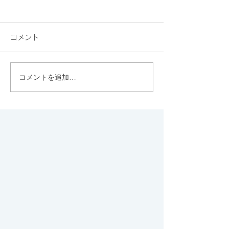
コメント
コメントを追加…
素敵なクッキーといえ
京都のGOOD N
ば、やはりエシレです♡
STATIONはハ
サステナブルな
ポット！