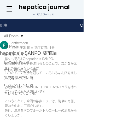
hepatica journal
ヘパチカジャーナル
記事
All Posts
onthemoon
All Posts
2021年3月5日
読了時間: 1分
hepatica's SANPO 蔵前編
お腹がすいた時
早くも第2弾のhepatica's SANPO。
日々のあれこれ
緊急事態宣言が延長されるとのことで、なかなか元
気に外出できないですが、
新しい事をしたい時
いつか！この散歩を通して、いろいろなお店を楽し
知見を広めたい時
んでほしいです。
ワクワクしたい時
お散歩には、COMMON HEPATICAのバッグを持っ
ていってくれたら嬉しいです！
キレイになりたい時
ということで、今回の散歩エリアは、浅草の南側、
蔵前を中心にご紹介します。
最近、清澄白河のブルーボトルコーヒーの流れから
でしょうか、