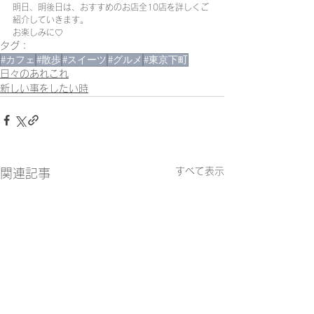
明日、明後日は、おすすめのお店全10店を詳しくご
紹介していきます。
お楽しみに♡
タグ：
#カフェ
#散歩
#スイーツ
#グルメ
#東京下町
日々のあれこれ
新しい事をしたい時
すべて表示
関連記事