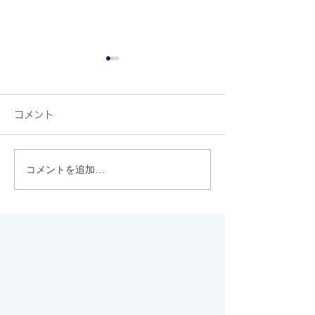
コメント
コメントを追加…
素敵なクッキーといえ
京都のGOOD N
ば、やはりエシレです♡
STATIONはハ
サステナブルな
ポット！