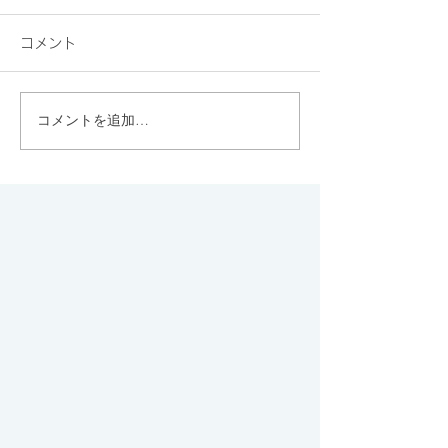
コメント
コメントを追加…
素敵なクッキーといえ
京都のGOOD N
ば、やはりエシレです♡
STATIONはハ
サステナブルな
ポット！