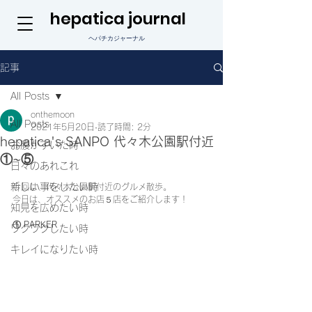
hepatica journal
ヘパチカジャーナル
記事
All Posts
onthemoon
All Posts
2021年5月20日
読了時間: 2分
hepatica's SANPO 代々木公園駅付近
お腹がすいた時
①~⑤
日々のあれこれ
新しい事をしたい時
今回は、代々木公園駅付近のグルメ散歩。
今日は、オススメのお店５店をご紹介します！
知見を広めたい時
① PARKER
ワクワクしたい時
キレイになりたい時