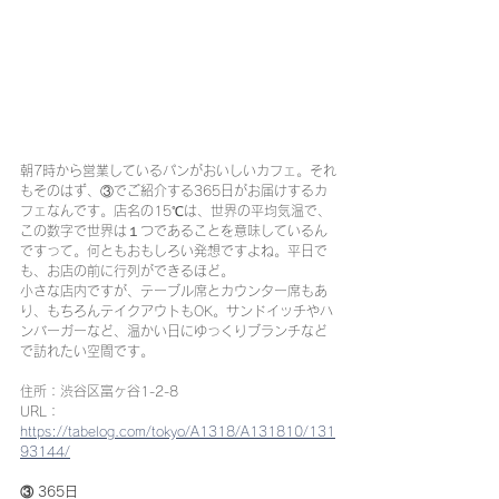
朝7時から営業しているパンがおいしいカフェ。それ
もそのはず、③でご紹介する365日がお届けするカ
フェなんです。店名の15℃は、世界の平均気温で、
この数字で世界は１つであることを意味しているん
ですって。何ともおもしろい発想ですよね。平日で
も、お店の前に行列ができるほど。
小さな店内ですが、テーブル席とカウンター席もあ
り、もちろんテイクアウトもOK。サンドイッチやハ
ンバーガーなど、温かい日にゆっくりブランチなど
で訪れたい空間です。
住所：渋谷区富ヶ谷1-2-8
URL：
https://tabelog.com/tokyo/A1318/A131810/131
93144/
③ 365日