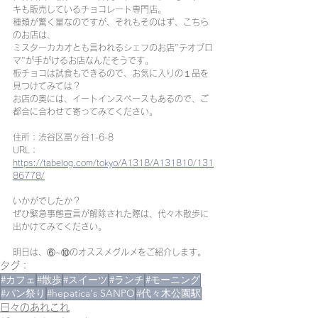
キも販売しているチョコレート専門店。
種類が驚く量なのですが、それもそのはず、こちら
のお店は、
ミスターカカオとも言われるシェフのお店"テオブロ
マ"が手がけるお店なんだそうです。
板チョコは試食もできるので、お気に入りの１品を
見つけてみては？
お店の奥には、イートインスペースもあるので、ご
都合に合わせて寄ってみてください。
住所：渋谷区富ヶ谷1-6-8
URL：
https://tabelog.com/tokyo/A1318/A131810/131
86778/
いかがでしたか？
ぜひ緊急事態宣言が解除された際は、代々木散歩に
出かけてみてください。
明日は、⑥~⑩のオススメグルメをご紹介します。
タグ：
#カフェ
#散歩
#スイーツ
#ランチ
#モーニング
#パン祭り
#hepatica's SANPO
#代々木公園駅
日々のあれこれ