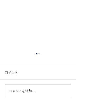
コメント
コメントを追加…
&mealの有機オートミー
代々木八幡のち
ルのクッキーが、 小腹が
上、西参道にひ