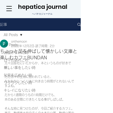
hepatica journal
ヘパチカジャーナル
記事
All Posts
onthemoon
All Posts
2022年12月2日
読了時間: 2分
ちょっと足を伸ばして懐かしい文庫と
お腹がすいた時
楽しむカフェBUNDAN
日々のあれこれ
元々出版社にいたからか、本というものが好きで
新しい事をしたい時
す。
知見を広めたい時
ただ日々の生活に追われていると、
なかなかじっくり本に向き合う時間がとれないんで
ワクワクしたい時
すよね。
キレイになりたい時
だから1週間のうちの1時間だけでも、
本のある空間に行きたくなる事がしばしば。
そんな時に見つけたのが、今回ご紹介するカフェ。