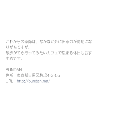
これからの季節は、なかなか外に出るのが億劫にな
りがちですが、
散歩がてら行ってみたいカフェで暖まる休日もおす
すめです。
BUNDAN
住所：東京都目黒区駒場4-3-55
URL：
http://bundan.net/