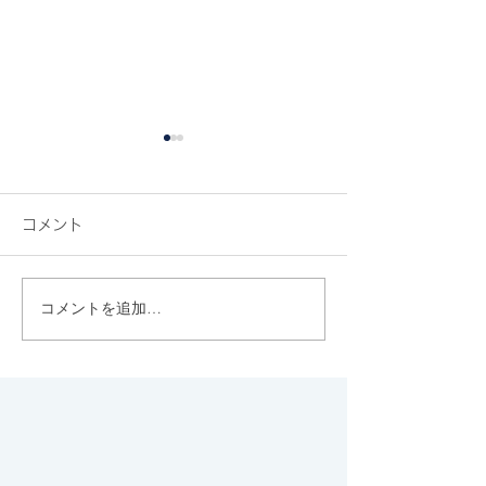
コメント
コメントを追加…
代官山のカフェ&バー
代々木八幡のち
Sputnikでゆっくりタイ
上、西参道にひ
ム。
む上質なジェラ
ト"FLOTO"