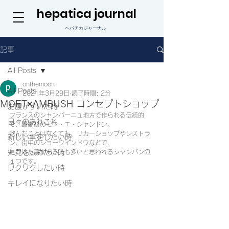
hepatica journal
ヘパチカジャーナル
記事
All Posts
onthemoon
All Posts
2021年3月29日
読了時間: 2分
MOET×AMBUSH コンセプトショップ
お腹がすいた時
フランスのシャンパーニュ地方で作られる伝統的
日々のあれこれ
で、最高級のモエ・エ・シャンドン。
飲んだことはなくても、リカーショップやレストラ
新しい事をしたい時
ン、街中のショーウインドウなどで、
知見を広めたい時
見かけた事がある人も多いと思われるシャンパンの
１つです。
ワクワクしたい時
キレイになりたい時