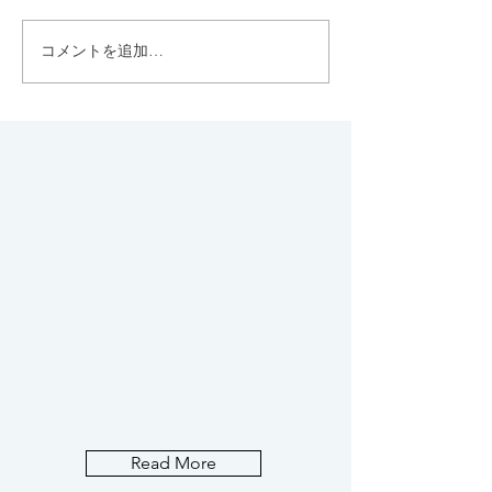
コメントを追加…
&mealの有機オートミー
代々木八幡のち
ルのクッキーが、 小腹が
上、西参道にひ
空いた時に最適で、噂通
む上質なジェラ
りのおいしさ♡
ト"FLOTO"
Read More