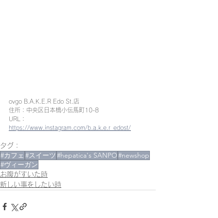
ovgo B.A.K.E.R Edo St.店
住所：中央区日本橋小伝馬町10-8 
URL：
https://www.instagram.com/b.a.k.e.r_edost/
タグ：
#カフェ
#スイーツ
#hepatica's SANPO
#newshop
#ヴィーガン
お腹がすいた時
新しい事をしたい時