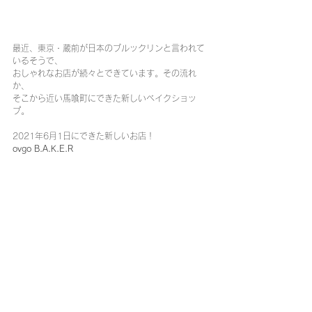
最近、東京・蔵前が日本のブルックリンと言われて
いるそうで、
おしゃれなお店が続々とできています。その流れ
か、
そこから近い馬喰町にできた新しいベイクショッ
プ。
2021年6月1日にできた新しいお店！
ovgo B.A.K.E.R