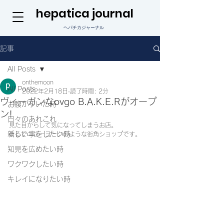
hepatica journal
ヘパチカジャーナル
記事
All Posts
onthemoon
All Posts
2022年2月18日
読了時間: 2分
ヴィーガンなovgo B.A.K.E.Rがオープ
お腹がすいた時
ン!
日々のあれこれ
見た目からして気になってしまうお店。
新しい事をしたい時
まるでニューヨークのような街角ショップです。
知見を広めたい時
ワクワクしたい時
キレイになりたい時