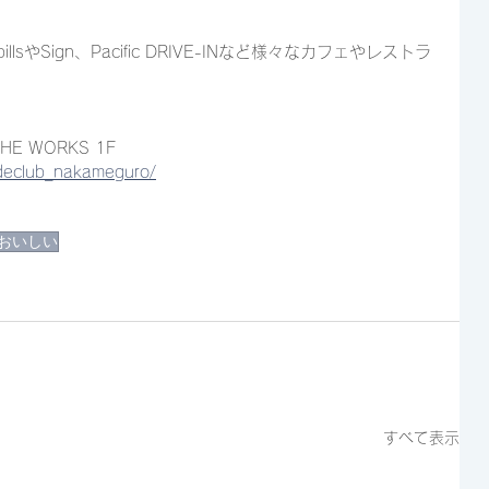
billsやSign、Pacific DRIVE-INなど様々なカフェやレストラ
E WORKS 1F
ideclub_nakameguro/
#おいしい
すべて表示