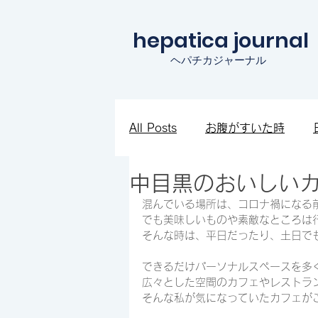
hepatica journal
ヘパチカジャーナル
All Posts
お腹がすいた時
中目黒のおいしい
知見を広めたい時
ワクワ
混んでいる場所は、コロナ禍になる
でも美味しいものや素敵なところは
そんな時は、平日だったり、土日で
できるだけパーソナルスペースを多
広々とした空間のカフェやレストラ
そんな私が気になっていたカフェが