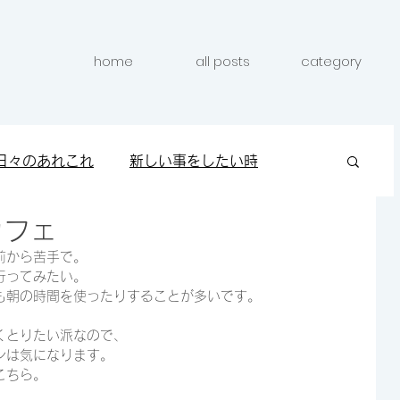
home
all posts
category
日々のあれこれ
新しい事をしたい時
カフェ
クしたい時
キレイになりたい時
前から苦手で。
行ってみたい。
も朝の時間を使ったりすることが多いです。
くとりたい派なので、
ンは気になります。
こちら。