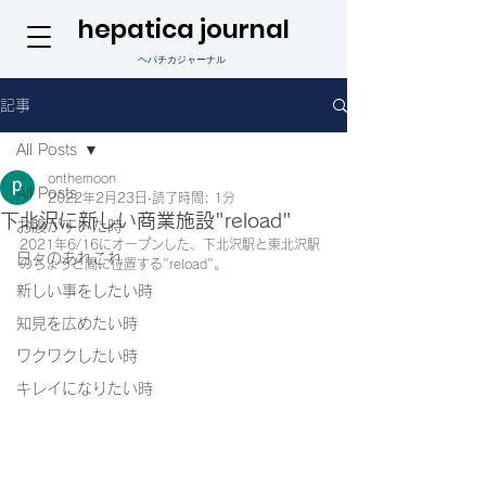
hepatica journal
ヘパチカジャーナル
記事
All Posts
onthemoon
All Posts
2022年2月23日
読了時間: 1分
下北沢に新しい商業施設"reload"
お腹がすいた時
2021年6/16にオープンした、下北沢駅と東北沢駅
日々のあれこれ
のちょうど間に位置する"reload"。
新しい事をしたい時
知見を広めたい時
ワクワクしたい時
キレイになりたい時