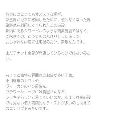
散歩にはとってもオススメな場所。
京王線が地下に移動したために、使わなくなった線
路跡地を利用して作られたこの施設。
都内にあるタワービルのような商業施設ではなく、
２階建ての、とってものんびりとした造りで、
おしゃれな戸建て住宅街みたい。素敵なんです。
まだテナント全部が開店しているわけではないみた
い。
ちょっと独特な雰囲気のお店が多い印象。
小川珈琲のカフェや、
ヴィーガンのパン屋さん、
フラワーショップに雑貨屋さんなど、
シモキタらしいと言っていいのか、あまり商業施設
では見ない個人商店的なテイストが多いのもあえて
のコンセプトみたいです。