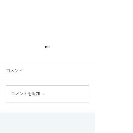
コメント
コメントを追加…
代官山のカフェ&バー
代々木八幡のち
Sputnikでゆっくりタイ
上、西参道にひ
ム。
む上質なジェラ
ト"FLOTO"