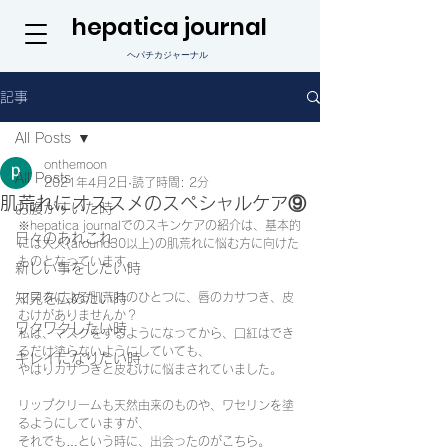
hepatica journal
ヘパチカジャーナル
記事
All Posts
onthemoon
All Posts
2021年4月2日
読了時間: 2分
肌荒れにオススメのスペシャルケア⑨
お腹がすいた時
※hepatica journalでのスキンケアの紹介は、基本的
日々のあれこれ
には大人(around30以上)の肌荒れに悩む方に向けた
ものとなっています。
新しい事をしたい時
知見を広めたい時
マスクによる肌荒れのひとつに、唇のカサつき、皮
むけがありませんか？
ワクワクしたい時
私は、マスクをするようになってから、口紅はでき
るだけ塗らないようにしていても、
キレイになりたい時
やはりカサつきと皮むけに悩まされていました。
リップクリームも天然由来のものや、ワセリンを塗
るようにしていますが、
それでも…という時に、出会ったのがこちら。