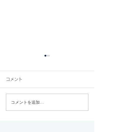
コメント
コメントを追加…
代々木八幡のちょっと
このマスカラな
上、西参道にひっそり佇
で細く長いまつ
む上質なジェラー
成！