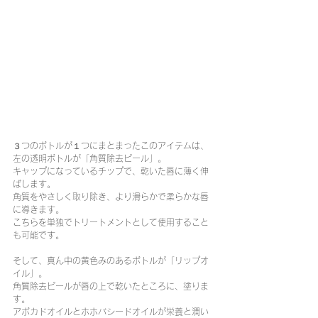
３つのボトルが１つにまとまったこのアイテムは、
左の透明ボトルが「角質除去ピール」。
キャップになっているチップで、乾いた唇に薄く伸
ばします。
角質をやさしく取り除き、より滑らかで柔らかな唇
に導きます。
こちらを単独でトリートメントとして使用すること
も可能です。
そして、真ん中の黄色みのあるボトルが「リップオ
イル」。
角質除去ピールが唇の上で乾いたところに、塗りま
す。
アボカドオイルとホホバシードオイルが栄養と潤い