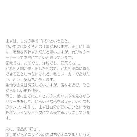
まずは、自分の手で"作る"ということ。
世の中にはたくさんの仕事があります。正しい仕事
は、職種を問わず大切だと思いますが、有形物のメ
ーカーって本当にすごいと思っています。
家電でも、お米でも、洋服でも、建築でも…。
どれも人間が作り出したもので、どれも簡単に真似
できることじゃないけれど、私もメーカーでありた
い、という気持ちがあります。
生地や金具は調達していますが、素材を選び、そこ
から新しい形を作る。
毎日、街に出てはたくさんの人のバッグを見ながら
リサーチをして、いろいろな形を考える。いくつも
のサンプルを作り、まずは自分が使いたいという物
をオンラインショップにて販売するようにしていま
す。
次に、商品の"軽さ"。
少し前からミニサイズのお財布やミニマルというス