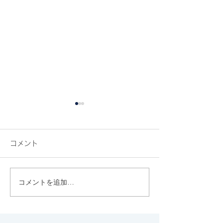
コメント
ROSE BAKERY
コメントを追加…
YELLOW CAFEでひと休
憩。