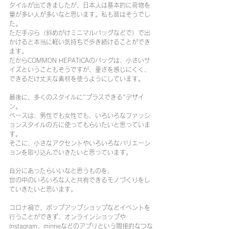
タイルが出てきましたが、日本人は基本的に荷物を
量が多い人が多いなと思います。私も昔はそうでし
た。
ただ手ぶら（斜めがけミニマルバッグなどで）で出
かけると本当に軽い気持ちで歩き続けることができ
ます。
だからCOMMON HEPATICAのバッグは、小さいサ
イズということもそうですが、重さを感じにくく、
できるだけ丈夫な素材を使うようにしています。
最後に、多くのスタイルに"プラスできる"デザイ
ン。
ベースは、男性でも女性でも、いろいろなファッシ
ョンスタイルの方に使ってもらいたいと思っていま
す。
そこに、小さなアクセントやいろいろなバリエーシ
ョンを取り込んでいきたいと思っています。
自分にあったらいいなと思うものを、
世の中のいろいろな人と共有できるモノづくりをし
ていきたいと思います。
コロナ禍で、ポップアップショップなどイベントを
行うことができず、オンラインショップや
Instagram、minneなどのアプリという間接的なつな