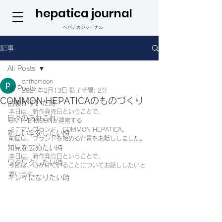
hepatica journal
ヘパチカジャーナル
記事
All Posts
onthemoon
All Posts
2021年3月13日
読了時間: 2分
COMMON HEPATICAのものづくり
お腹がすいた時
本日は、新作発売日ということで、
日々のあれこれ
ON THE MOONが運営する
ミニマルブランド、COMMON HEPATICA。
新しい事をしたい時
前回は、ブランドを始める背景をお話ししました。
知見を広めたい時
本日は、新作発売日ということで、
ワクワクしたい時
今回は、心がけていることについてお話ししたいと
思います。
キレイになりたい時