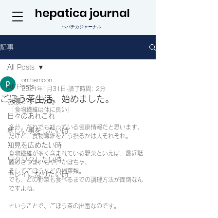
hepatica journal
ヘパチカジャーナル
記事
All Posts
onthemoon
All Posts
2021年1月31日
読了時間: 2分
ごぼう茶生活、始めました。
お腹がすいた時
「食物繊維は体に良い」
日々のあれこれ
多分、だれでも知っている健康情報だと思います。
新しい事をしたい時
だけど、食物繊維をどう摂るかは人それぞれ。
知見を広めたい時
食物繊維が多く含まれている野菜といえば、最近話
ワクワクしたい時
題のさつまいもや、かぼちゃ、
そしてごぼうなどの根菜類。
キレイになりたい時
でも、どの野菜も食べるまでの調理方法が面倒なん
ですよね。
ということで、ごぼう茶の出番なのです。