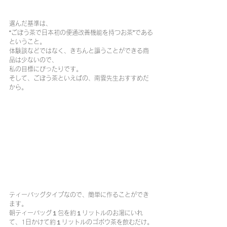
選んだ基準は、
“ごぼう茶で日本初の便通改善機能を持つお茶”である
ということ。
体験談などではなく、きちんと謳うことができる商
品は少ないので、
私の目標にぴったりです。
そして、ごぼう茶といえばの、南雲先生おすすめだ
から。
ティーバッグタイプなので、簡単に作ることができ
ます。
朝ティーバッグ１包を約１リットルのお湯にいれ
て、1日かけて約１リットルのゴボウ茶を飲むだけ。