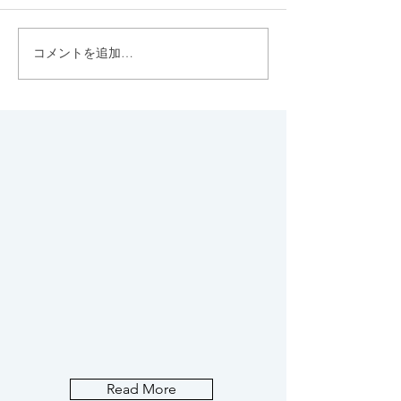
コメントを追加…
代々木八幡のちょっと
このマスカラな
上、西参道にひっそり佇
で細く長いまつ
む上質なジェラー
成！
ト"FLOTO"
Read More