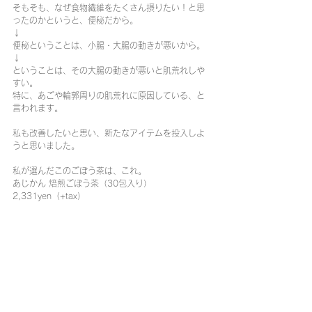
そもそも、なぜ食物繊維をたくさん摂りたい！と思
ったのかというと、便秘だから。
↓
便秘ということは、小腸・大腸の動きが悪いから。
↓
ということは、その大腸の動きが悪いと肌荒れしや
すい。
特に、あごや輪郭周りの肌荒れに原因している、と
言われます。
私も改善したいと思い、新たなアイテムを投入しよ
うと思いました。
私が選んだこのごぼう茶は、これ。
あじかん 焙煎ごぼう茶（30包入り） 
2,331yen（+tax）