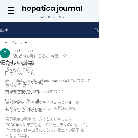
hepatica journal
ヘパチカジャーナル
記事
All Posts
onthemoon
All Posts
2021年8月11日
読了時間: 1分
懐かしい風景
お腹がすいた時
深夜のこぼれ話。
日々のあれこれ
先日ご紹介した"10 Mame Kurogouchi"の展覧会が
新しい事をしたい時
行われている
知見を広めたい時
長野県立美術館に向かう途中のこと。
ワクワクしたい時
思わず懐かしい風景にたくさん出会いました。
初めて行ったところなのに、不思議な感覚。
キレイになりたい時
長野電鉄の電車は、きっともしかしたら、
2000年代に東京を走っていた電車なのかなって。
今は東京では一切見なくなった電車内の扇風機。
かなりの年季。