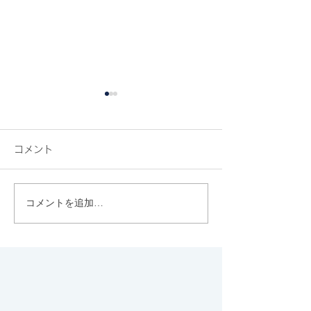
コメント
ROSE BAKERY
コメントを追加…
YELLOW CAFEでひと休
憩。