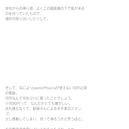
学校からの帰り道、よくこの扇風機の下で風が来る
のを待っていたもので、
場所の取り合いしたりして。
そして、なによりpasmoやsuicaが使えない切符必須
の電鉄。
切符なんて何年ぶりに買ったことでしょう。
小児90円って、なんだかとても懐かしい。
改札機もなくて、駅員さんによる手作業のスタン
プ。
少し感動してしまい、持って帰ろうかと思うほど。