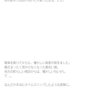
右の数字で両思い占いとかあったよな、とか。
電車を降りてからも、懐かしい風景が続きました。
最近まったく見かけなくなった黄色い旗。
地方の町らしい商店からは、懐かしい匂いがし
て...。
なんだか本当にタイムスリップしたような感覚に。