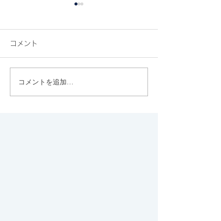
コメント
『カラフル』
コメントを追加…
『あの日、君は何をし
た』