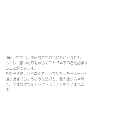
薄暗い中では、作品の本当の色がわかりません。
しかし、懐中電灯を照らすことで本来の色を認識す
ることができます。
ただ見るだけじゃなくて、いつもだったらスーッと
通り過ぎてしまうような絵でも、色の塗り方や輝
き、全体の放つインパクトにぐっと引き込まれま
す。