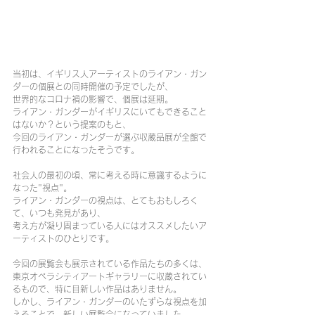
当初は、イギリス人アーティストのライアン・ガン
ダーの個展との同時開催の予定でしたが、
世界的なコロナ禍の影響で、個展は延期。
ライアン・ガンダーがイギリスにいてもできること
はないか？という提案のもと、
今回のライアン・ガンダーが選ぶ収蔵品展が全館で
行われることになったそうです。
社会人の最初の頃、常に考える時に意識するように
なった"視点"。
ライアン・ガンダーの視点は、とてもおもしろく
て、いつも発見があり、
考え方が凝り固まっている人にはオススメしたいア
ーティストのひとりです。
今回の展覧会も展示されている作品たちの多くは、
東京オペラシティアートギャラリーに収蔵されてい
るもので、特に目新しい作品はありません。
しかし、ライアン・ガンダーのいたずらな視点を加
えることで、新しい展覧会になっていました。