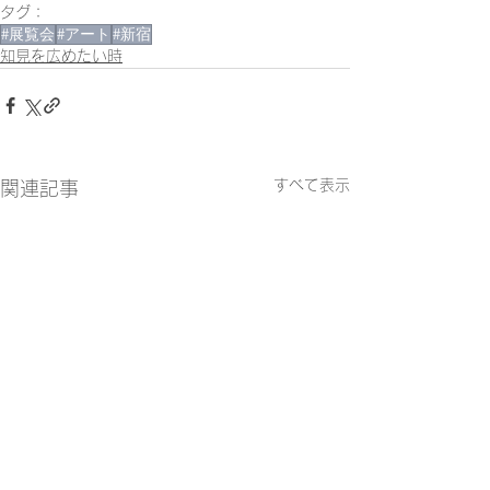
タグ：
#展覧会
#アート
#新宿
知見を広めたい時
すべて表示
関連記事