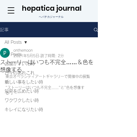
hepatica journal
ヘパチカジャーナル
記事
All Posts
onthemoon
All Posts
2021年5月5日
読了時間: 2分
ストーリーはいつも不完全……＆色を
お腹がすいた時
想像する
日々のあれこれ
東京オペラシティアートギャラリーで開催中の展覧
新しい事をしたい時
会
"ストーリーはいつも不完全……"と"色を想像す
知見を広めたい時
る"。
ワクワクしたい時
キレイになりたい時