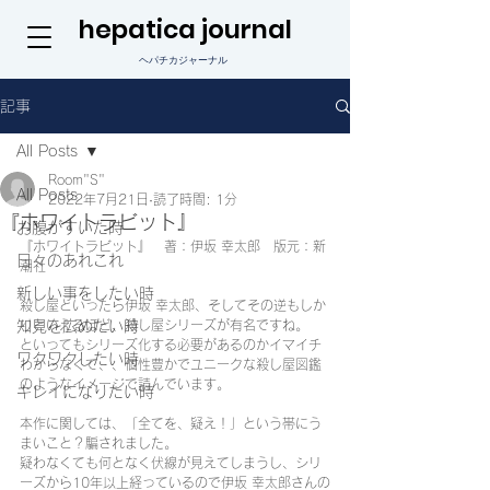
hepatica journal
ヘパチカジャーナル
記事
All Posts
Room"S"
All Posts
2022年7月21日
読了時間: 1分
『ホワイトラビット』
お腹がすいた時
『ホワイトラビット』　著：伊坂 幸太郎　版元：新
日々のあれこれ
潮社
新しい事をしたい時
殺し屋といったら伊坂 幸太郎、そしてその逆もしか
知見を広めたい時
りといえるほど、殺し屋シリーズが有名ですね。
といってもシリーズ化する必要があるのかイマイチ
ワクワクしたい時
わからなくて、、個性豊かでユニークな殺し屋図鑑
のようなイメージで読んでいます。
キレイになりたい時
本作に関しては、「全てを、疑え！」という帯にう
まいこと？騙されました。
疑わなくても何となく伏線が見えてしまうし、シリ
ーズから10年以上経っているので伊坂 幸太郎さんの