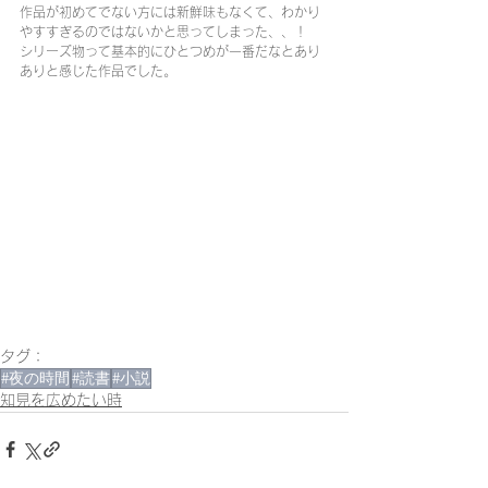
作品が初めてでない方には新鮮味もなくて、わかり
やすすぎるのではないかと思ってしまった、、！
シリーズ物って基本的にひとつめが一番だなとあり
ありと感じた作品でした。
タグ：
#夜の時間
#読書
#小説
知見を広めたい時