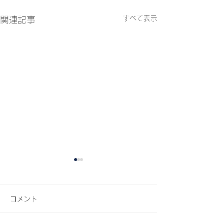
すべて表示
関連記事
コメント
『カラフル』